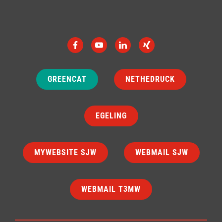
GREENCAT
NETHEDRUCK
EGELING
MYWEBSITE SJW
WEBMAIL SJW
WEBMAIL T3MW