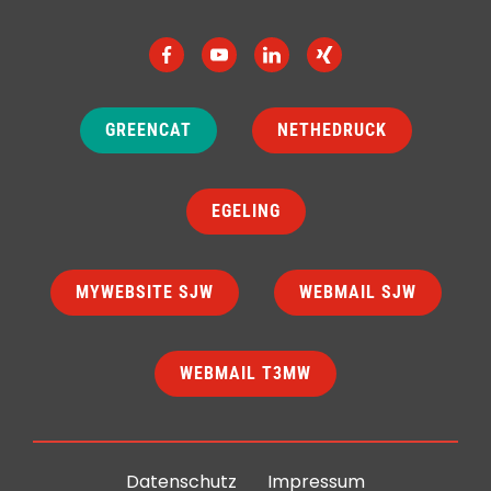
GREENCAT
NETHEDRUCK
EGELING
MYWEBSITE SJW
WEBMAIL SJW
WEBMAIL T3MW
Datenschutz
Impressum